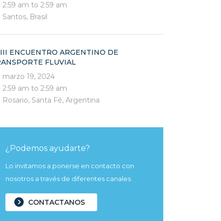
2:59 am to 2:59 am
Santos, Brasil
III ENCUENTRO ARGENTINO DE
RANSPORTE FLUVIAL
marzo 19, 2024
2:59 am to 2:59 am
Rosario, Santa Fé, Argentina
¿Podemos ayudarte?
Lo invitamos a ponerse en contacto con
nosotros a través de diferentes canales.
CONTACTANOS