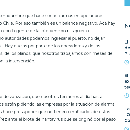
ncertidumbre que hace sonar alarmas en operadores
ndo Chile. Por eso también es un balance negativo. Acá hay
N
con la gente de la intervención ni siquiera el
o autoridades podemos ingresar al puerto, no dejan
El
uía. Hay quejas por parte de los operadores y de los
de
, de los planos, que nosotros trabajamos con meses de
Pl
 la intervención.
El
ex
te
e desratización, que nosotros teníamos al día hasta
los están pidiendo las empresas por la situación de alarma
La
nos hace presuponer que no tienen certificados de estos
“O
rez ante el brote de hantavirus que se originó por el paso
Co