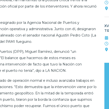
Melella, ha mantenido una postura crítica frente a la
ión oficial por parte de los interventores. Y ahora recurrió
 designado por la Agencia Nacional de Puertos y
XV
ión operativa y administrativa. Junto con él, designaron
T
 alineado con el senador nacional Agustín Pedro Coto (La
e del PAMI fueguino.
e Puertos (DPP), Miguel Ramírez, denunció “un
ón. “El balance que hacemos de estos meses es
a intervención de facto que tuvo la Nación con
 el puerto no tenía”, dijo a LA NACION.
cado de operación normal e incluso avanzaba trabajos en
aciones. “Esto demuestra que la intervención viene por lo
onamiento geopolítico. En la mitad de la temporada entró
puerto, tiraron por la borda la confianza que supimos
chísimo poder recuperar. Fuimos el único puerto que