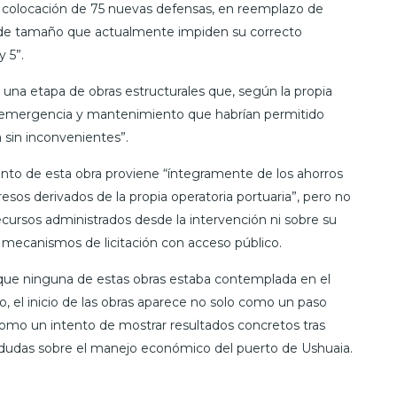
n y colocación de 75 nuevas defensas, en reemplazo de
as de tamaño que actualmente impiden su correcto
 5”.
de una etapa de obras estructurales que, según la propia
 de emergencia y mantenimiento que habrían permitido
a sin inconvenientes”.
to de esta obra proviene “íntegramente de los ahorros
esos derivados de la propia operatoria portuaria”, pero no
cursos administrados desde la intervención ni sobre su
e mecanismos de licitación con acceso público.
 que ninguna de estas obras estaba contemplada en el
, el inicio de las obras aparece no solo como un paso
 como un intento de mostrar resultados concretos tras
 dudas sobre el manejo económico del puerto de Ushuaia.