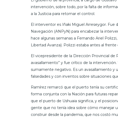
El gobierno de la provincia, a cargo de Gustavo 
intervención, sobre todo, por la falta de informac
a la Justicia para retomar el control.
El interventor es Iñaki Miguel Arreseygor. Fue
Navegación (ANPyN) para encabezar la intervenc
hace algunas semanas a Fernando Ariel Polizzi,
Libertad Avanza). Polizzi estaba antes al frent
El vicepresidente de la Dirección Provincial d
avasallamiento” y fue crítico de la intervenci
sumamente negativo. Es un avasallamiento y un
falsedades y con inventos sobre situaciones que
Ramírez remarcó que el puerto tenía su certifi
forma conjunta con la Nación para futuras repar
que el puerto de Ushuaia significa, y el posici
gente que no tenía idea sobre cómo manejar un 
construir desde la pandemia, que nos costó mu