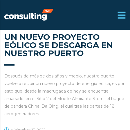
UN NUEVO PROYECTO
EÓLICO SE DESCARGA EN
m.ar
NUESTRO PUERTO
Después de más de dos años y medio, nuestro puerto
vuelve a recibir un nuevo proyecto de energía eólica, es por
esto que, desde la madrugada de hoy se encuentra
amarrado, en el Sitio 2 del Muelle Almirante Storni, el buque
de bandera China, Da Qing, el cual trae las partes de 18
aerogeneradores.
diciembre 13, 2022